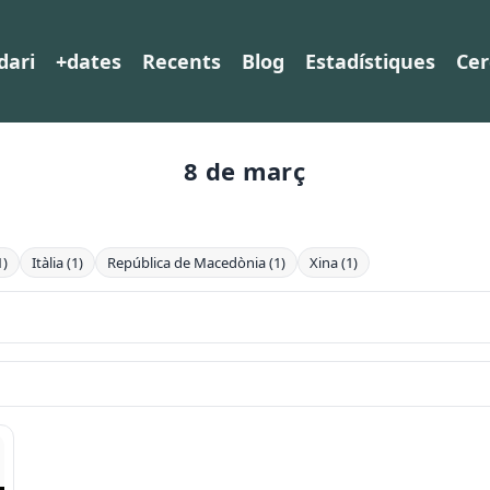
dari
+dates
Recents
Blog
Estadístiques
Cer
8 de març
1)
Itàlia (1)
República de Macedònia (1)
Xina (1)