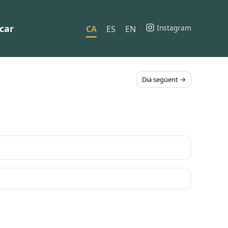
car
Instagram
CA
ES
EN
Dia següent →