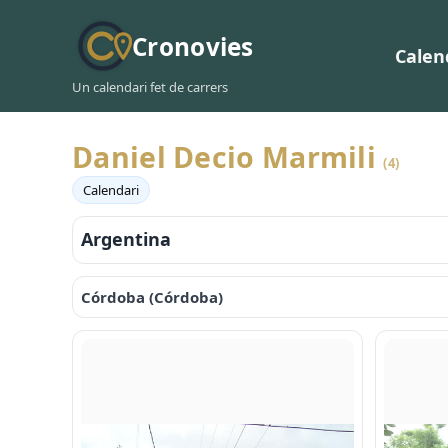
Cronovies
Calen
Un calendari fet de carrers
Daniel Decio Marmili
(4)
Calendari
Argentina
Córdoba (Córdoba)