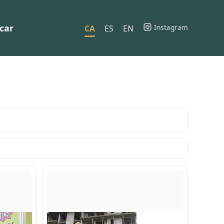
car
Instagram
CA
ES
EN