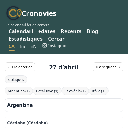
Cronovies
Un calendari fet de carrers
Calendari
+dates
Recents
Blog
Estadístiques
Cercar
Instagram
CA
ES
EN
27 d’abril
← Dia anterior
Dia següent →
4 plaques
Argentina (1)
Catalunya (1)
Eslovènia (1)
Itàlia (1)
Argentina
Córdoba (Córdoba)