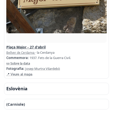
Plaça Major - 27 d'abril
· la Cerdanya
Bellver de Cerdanya
Commemora:
1937. Fets de la Guerra Civil.
📜 Sobre la data
Fotografia:
Josep Murtra Vilardebò
📍 Veure al mapa
Eslovènia
(Carniole)