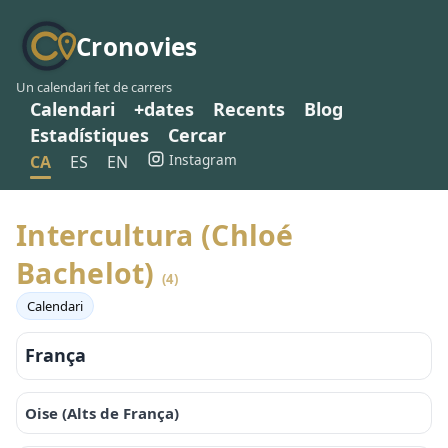
Cronovies
Un calendari fet de carrers
Calendari
+dates
Recents
Blog
Estadístiques
Cercar
Instagram
CA
ES
EN
Intercultura (Chloé
Bachelot)
(4)
Calendari
França
Oise (Alts de França)