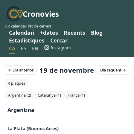
Cronovies
Un calendari fet de carrers
Calendari
+dates
Recents
Blog
Estadístiques
Cercar
Instagram
CA
ES
EN
19 de novembre
← Dia anterior
Dia següent →
4 plaques
Argentina (2)
Catalunya (1)
França (1)
Argentina
La Plata (Buenos Aires)