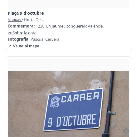
Plaça 9 d'octubre
· Horta Oest
Alaquàs
Commemora:
1238. En Jaume I conquereix València.
📜 Sobre la data
Fotografia:
Pascual Cervera
📍 Veure al mapa