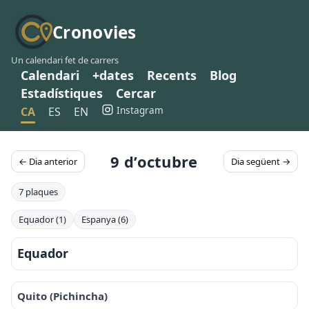
Cronovies
Un calendari fet de carrers
Calendari
+dates
Recents
Blog
Estadístiques
Cercar
Instagram
CA
ES
EN
9 d’octubre
← Dia anterior
Dia següent →
7 plaques
Equador (1)
Espanya (6)
Equador
Quito (Pichincha)